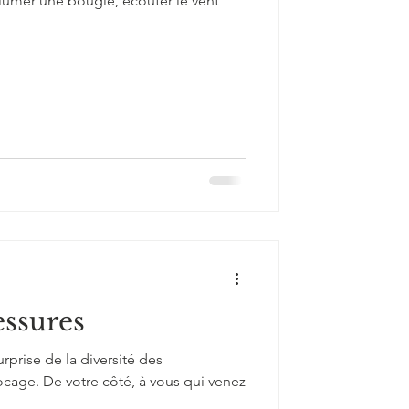
llumer une bougie, écouter le vent
essures
surprise de la diversité des
cage. De votre côté, à vous qui venez