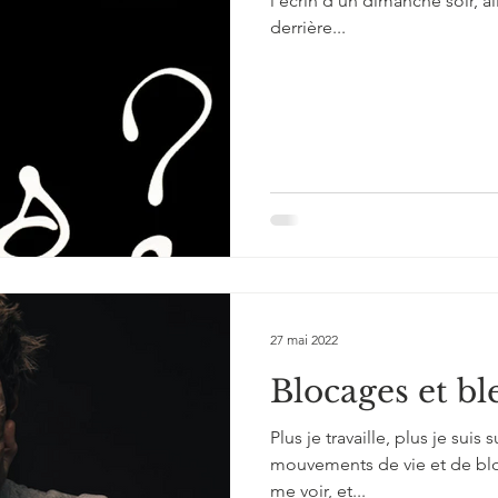
l'écrin d'un dimanche soir, a
derrière...
27 mai 2022
Blocages et bl
Plus je travaille, plus je suis 
mouvements de vie et de blo
me voir, et...