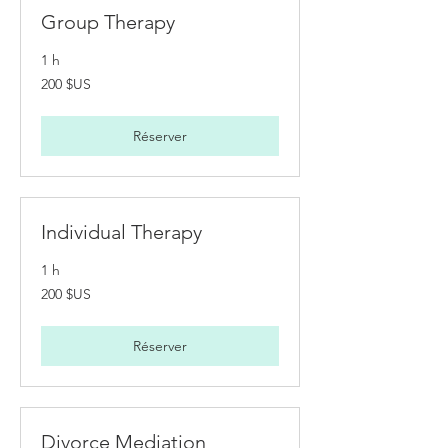
Group Therapy
1 h
200
200 $US
dollars
des
États-
Unis
Réserver
Individual Therapy
1 h
200
200 $US
dollars
des
États-
Unis
Réserver
Divorce Mediation