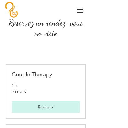
Reservez un rendez-vous
en visio
Couple Therapy
1 h
200
200 $US
dollars
des
États-
Unis
Réserver