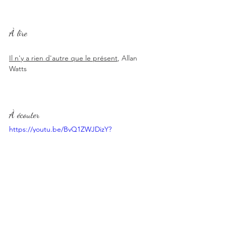
À lire
Il n'y a rien d'autre que le présent
, Allan 
Watts
À écouter
https://youtu.be/BvQ1ZWJDizY?
si=DAkQoRE9vmPt6M1p