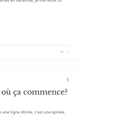
ines en vacances, je me retire. Et
: où ça commence?
 une ligne droite, c'est une spirale.